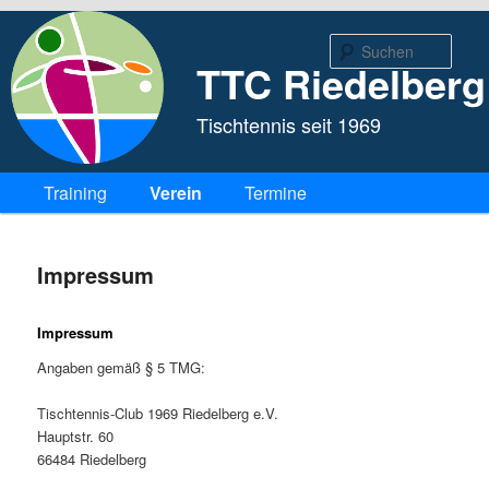
Such
TTC Riedelberg
Tischtennis seit 1969
Hauptmenü
Zum Inhalt wechseln
Zum sekundären Inhalt wechseln
Training
Verein
Termine
Impressum
Impressum
Angaben gemäß § 5 TMG:
Tischtennis-Club 1969 Riedelberg e.V.
Hauptstr. 60
66484 Riedelberg